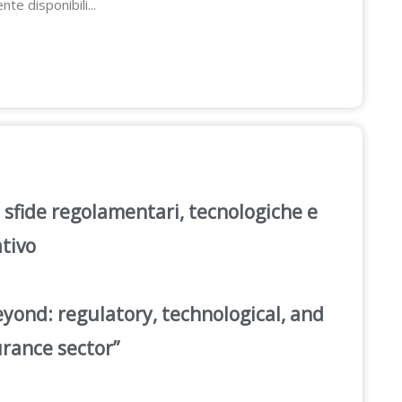
te disponibili...
e: sfide regolamentari, tecnologiche e
ativo
eyond: regulatory, technological, and
urance sector”