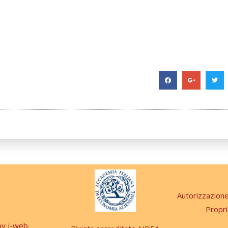
Autorizzazion
Propri
 by j-web