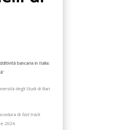
dditività bancaria in Italia:
tà
”
versità degli Studi di Bari
rocedura di
fast track
re 2024.