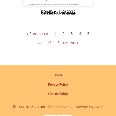
RBMB n. 1-2/2022
Gennaio-Aprile 2022
« Precedente
1
2
3
4
5
…
12
Successivo »
Home
Privacy Policy
Cookie Policy
© EMB 2026 – Tutti i diritti riservati – Powered by j-web