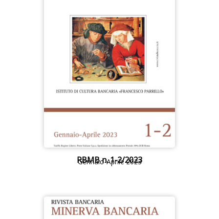
RBMB n. 1-2/2023
Gennaio-Aprile 2023