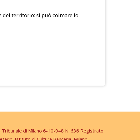
el territorio: si può colmare lo
e Tribunale di Milano 6-10-948 N. 636 Registrato
etario: Istituto di Cultura Bancaria, Milano