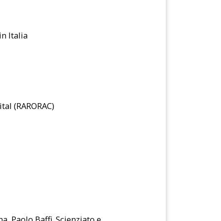
n Italia
ital (RARORAC)
ona, Paolo Baffi. Scienziato e